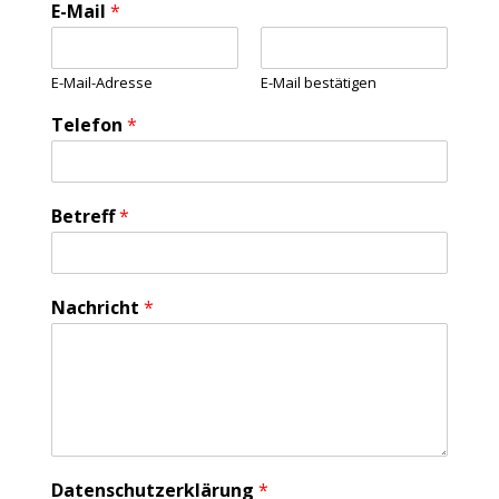
B
E-Mail
*
e
t
r
E-Mail-Adresse
E-Mail bestätigen
e
f
Telefon
*
f
T
e
l
Betreff
*
e
f
o
n
Nachricht
*
S
t
r
a
ß
e
Datenschutzerklärung
*